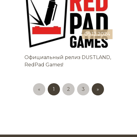
09.12.2024
Официальный релиз DUSTLAND,
RedPad Games!
«
1
2
3
»