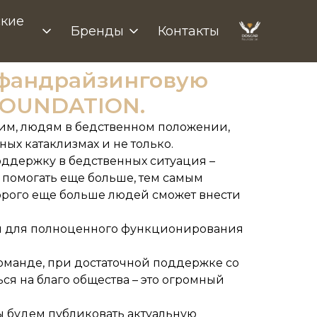
кие
Бренды
Контакты
 фандрайзинговую
FOUNDATION.
м, людям в бедственном положении,
ых катаклизмах и не только.
ддержку в бедственных ситуация –
м помогать еще больше, тем самым
рого еще больше людей сможет внести
ты для полноценного функционирования
оманде, при достаточной поддержке со
я на благо общества – это огромный
мы будем публиковать актуальную