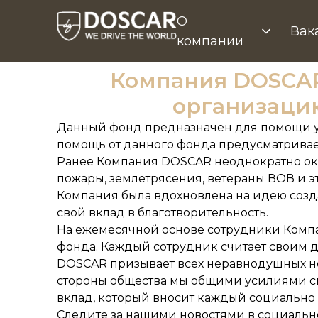
О
Вак
компании
Компания DOSCAR
организаци
Данный фонд предназначен для помощи у
помощь от данного фонда предусматривает
Ранее Компания DOSCAR неоднократно ок
пожары, землетрясения, ветераны ВОВ и эт
Компания была вдохновлена на идею соз
свой вклад в благотворительность.
На ежемесячной основе сотрудники Компа
фонда. Каждый сотрудник считает своим до
DOSCAR призывает всех неравнодушных не
стороны общества мы общими усилиями см
вклад, который вносит каждый социально
Следите за нашими новостями в социальной