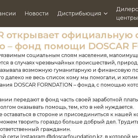
Дилерс
ансии
Новости
Дистрибьюция
центры
 открывает официальную
ю – фонд помощи DOSCAR 
язвимым социальным слоям населения, малоимущи
ся в случаях чрезвычайных происшествий, природн
азывала возможную гуманитарную и финансовую по
о далеко не весь список кому мы помогали, и хоти
дания DOSCAR FORNDATION – фонда, с помощью кото
нии передают в фонд часть своей заработной пла
лгом оказывать помощь, тем, кто в ней нуждается.
 оставаться в стороне и присоединиться к нашей к
ожем творить гораздо больше добрый дел. Трудитьс
 ответственный гражданин.
 сети Instagram @doscarfoundation.kz, в которой 