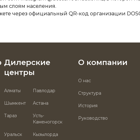
ым слоям населения.
ожете через официальный QR-код организации DO
р
Дилерские
О компании
центры
О нас
Алматы
Павлодар
Структура
Шымкент
Астана
История
Тараз
Усть-
Руководство
Каменогорск
Уральск
Кызылорда