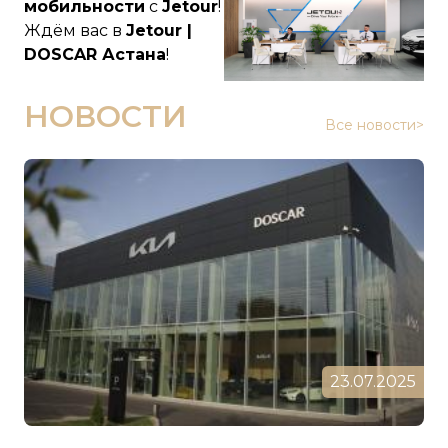
мобильности
с
Jetour
!
Ждём вас в
Jetour |
DOSCAR Астана
!
НОВОСТИ
Все новости>
23.07.2025