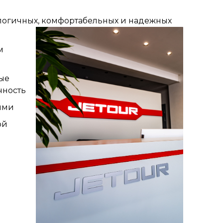
логичных, комфортабельных и надежных
м
ые
чность
ями
ой