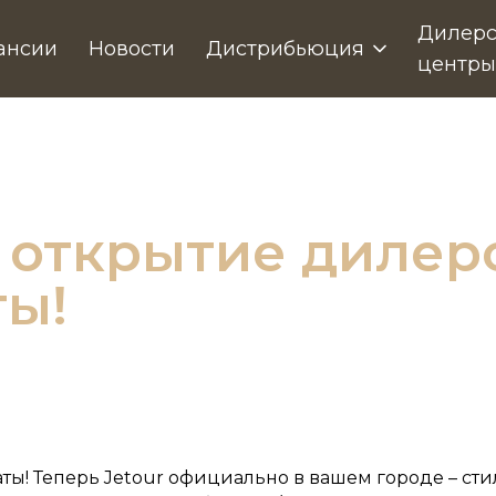
Дилерс
ансии
Новости
Дистрибьюция
центры
открытие дилерс
ты!
ты! Теперь Jetour официально в вашем городе – ст