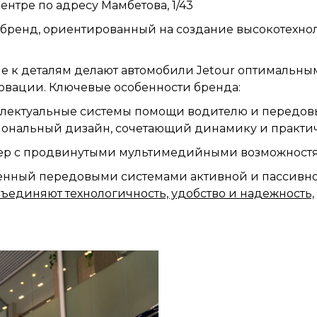
нтре по адресу Мамбетова, 1/43
 бренд, ориентированный на создание высокотехно
е к деталям делают автомобили Jetour оптимальны
новации. Ключевые особенности бренда:
еллектуальные системы помощи водителю и передов
иональный дизайн, сочетающий динамику и практи
ьер с продвинутыми мультимедийными возможност
ченный передовыми системами активной и пассивн
бъединяют технологичность, удобство и надежность,